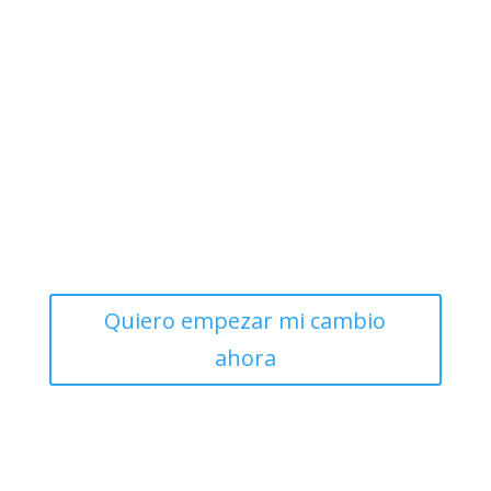
Elisa me ha guiado en mi transformación hacia
una vida más saludable y feliz, ayudándome a
entender cómo funciona mi cuerpo.
Estoy segura de que este libro te será de gran
ayuda para conseguir tu mejor versión.
Quiero empezar mi cambio
ahora