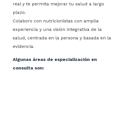
real y te permita mejorar tu salud a largo
plazo.
Colaboro con nutricionistas con amplia
experiencia y una visión integrativa de la
salud, centrada en la persona y basada en la
evidencia.
Algunas áreas de especialización en
consulta son:
Salud Digestiva
SIBO, colon irritable, Helicobacter pylori,
gastritis, reflujo, acidez, hinchazón, disbiosis,
estreñimiento crónico…
Salud Hormonal y Femenina